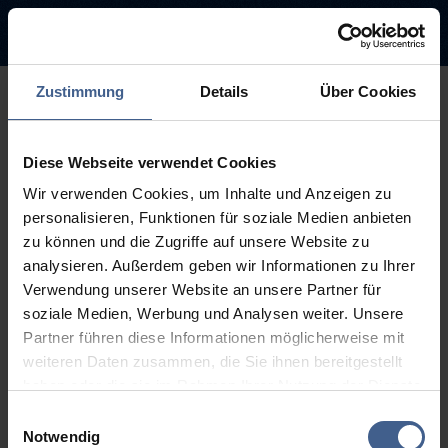
Zustimmung
Details
Über Cookies
500
Diese Webseite verwendet Cookies
Entschuldigung diese Seite ist
Wir verwenden Cookies, um Inhalte und Anzeigen zu
leider nicht verfügbar
personalisieren, Funktionen für soziale Medien anbieten
zu können und die Zugriffe auf unsere Website zu
Der Link, dem Sie gefolgt sind, ist möglicherweise defekt oder die
analysieren. Außerdem geben wir Informationen zu Ihrer
Seite wurde entfernt.
Verwendung unserer Website an unsere Partner für
soziale Medien, Werbung und Analysen weiter. Unsere
Zurück zur Startseite
Zur Suche
Partner führen diese Informationen möglicherweise mit
weiteren Daten zusammen, die Sie ihnen bereitgestellt
haben oder die sie im Rahmen Ihrer Nutzung der Dienste
gesammelt haben.
Einwilligungsauswahl
Weitere Informationen finden Sie in unseren
Notwendig