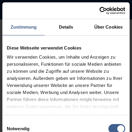
Zustimmung
Details
Über Cookies
500
Diese Webseite verwendet Cookies
Entschuldigung diese Seite ist
Wir verwenden Cookies, um Inhalte und Anzeigen zu
leider nicht verfügbar
personalisieren, Funktionen für soziale Medien anbieten
zu können und die Zugriffe auf unsere Website zu
Der Link, dem Sie gefolgt sind, ist möglicherweise defekt oder die
analysieren. Außerdem geben wir Informationen zu Ihrer
Seite wurde entfernt.
Verwendung unserer Website an unsere Partner für
soziale Medien, Werbung und Analysen weiter. Unsere
Zurück zur Startseite
Zur Suche
Partner führen diese Informationen möglicherweise mit
weiteren Daten zusammen, die Sie ihnen bereitgestellt
haben oder die sie im Rahmen Ihrer Nutzung der Dienste
gesammelt haben.
Einwilligungsauswahl
Weitere Informationen finden Sie in unseren
Notwendig