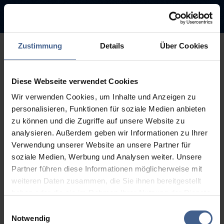
Zustimmung
Details
Über Cookies
500
Diese Webseite verwendet Cookies
Entschuldigung diese Seite ist
Wir verwenden Cookies, um Inhalte und Anzeigen zu
leider nicht verfügbar
personalisieren, Funktionen für soziale Medien anbieten
zu können und die Zugriffe auf unsere Website zu
Der Link, dem Sie gefolgt sind, ist möglicherweise defekt oder die
analysieren. Außerdem geben wir Informationen zu Ihrer
Seite wurde entfernt.
Verwendung unserer Website an unsere Partner für
soziale Medien, Werbung und Analysen weiter. Unsere
Zurück zur Startseite
Zur Suche
Partner führen diese Informationen möglicherweise mit
weiteren Daten zusammen, die Sie ihnen bereitgestellt
haben oder die sie im Rahmen Ihrer Nutzung der Dienste
gesammelt haben.
Einwilligungsauswahl
Weitere Informationen finden Sie in unseren
Notwendig