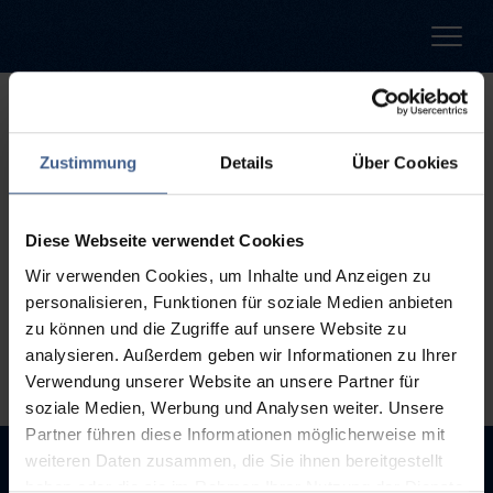
500
Zustimmung
Details
Über Cookies
Entschuldigung diese Seite ist
leider nicht verfügbar
Diese Webseite verwendet Cookies
Wir verwenden Cookies, um Inhalte und Anzeigen zu
Der Link, dem Sie gefolgt sind, ist möglicherweise defekt oder die
personalisieren, Funktionen für soziale Medien anbieten
Seite wurde entfernt.
zu können und die Zugriffe auf unsere Website zu
analysieren. Außerdem geben wir Informationen zu Ihrer
Zurück zur Startseite
Zur Suche
Verwendung unserer Website an unsere Partner für
soziale Medien, Werbung und Analysen weiter. Unsere
Partner führen diese Informationen möglicherweise mit
weiteren Daten zusammen, die Sie ihnen bereitgestellt
haben oder die sie im Rahmen Ihrer Nutzung der Dienste