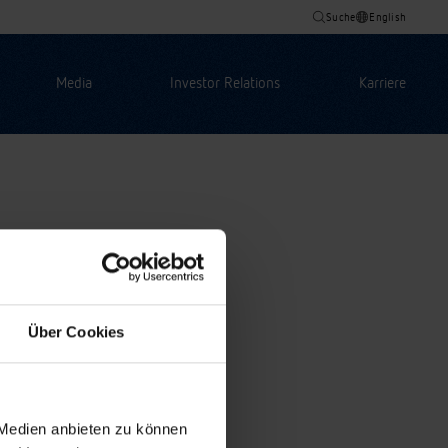
Suche
English
Media
Investor Relations
Karriere
Über Cookies
 Medien anbieten zu können