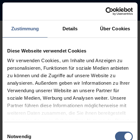
Zustimmung
Details
Über Cookies
500
Diese Webseite verwendet Cookies
Entschuldigung diese Seite ist
Wir verwenden Cookies, um Inhalte und Anzeigen zu
leider nicht verfügbar
personalisieren, Funktionen für soziale Medien anbieten
zu können und die Zugriffe auf unsere Website zu
Der Link, dem Sie gefolgt sind, ist möglicherweise defekt oder die
analysieren. Außerdem geben wir Informationen zu Ihrer
Seite wurde entfernt.
Verwendung unserer Website an unsere Partner für
soziale Medien, Werbung und Analysen weiter. Unsere
Zurück zur Startseite
Zur Suche
Partner führen diese Informationen möglicherweise mit
weiteren Daten zusammen, die Sie ihnen bereitgestellt
haben oder die sie im Rahmen Ihrer Nutzung der Dienste
gesammelt haben.
Einwilligungsauswahl
Weitere Informationen finden Sie in unseren
Notwendig