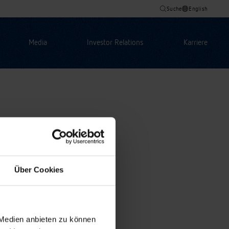
Suche
English
Media
Investor Relations
Karriere
Über Cookies
 Medien anbieten zu können