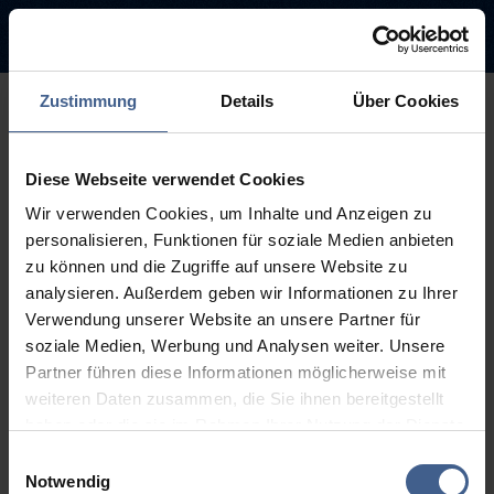
Zustimmung
Details
Über Cookies
500
Diese Webseite verwendet Cookies
Entschuldigung diese Seite ist
Wir verwenden Cookies, um Inhalte und Anzeigen zu
leider nicht verfügbar
personalisieren, Funktionen für soziale Medien anbieten
zu können und die Zugriffe auf unsere Website zu
Der Link, dem Sie gefolgt sind, ist möglicherweise defekt oder die
analysieren. Außerdem geben wir Informationen zu Ihrer
Seite wurde entfernt.
Verwendung unserer Website an unsere Partner für
soziale Medien, Werbung und Analysen weiter. Unsere
Zurück zur Startseite
Zur Suche
Partner führen diese Informationen möglicherweise mit
weiteren Daten zusammen, die Sie ihnen bereitgestellt
haben oder die sie im Rahmen Ihrer Nutzung der Dienste
gesammelt haben.
Einwilligungsauswahl
Weitere Informationen finden Sie in unseren
Notwendig