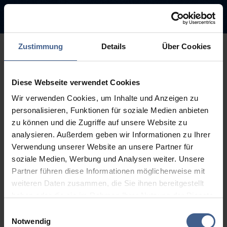
Zustimmung
Details
Über Cookies
500
Diese Webseite verwendet Cookies
Entschuldigung diese Seite ist
Wir verwenden Cookies, um Inhalte und Anzeigen zu
leider nicht verfügbar
personalisieren, Funktionen für soziale Medien anbieten
zu können und die Zugriffe auf unsere Website zu
Der Link, dem Sie gefolgt sind, ist möglicherweise defekt oder die
analysieren. Außerdem geben wir Informationen zu Ihrer
Seite wurde entfernt.
Verwendung unserer Website an unsere Partner für
soziale Medien, Werbung und Analysen weiter. Unsere
Zurück zur Startseite
Zur Suche
Partner führen diese Informationen möglicherweise mit
weiteren Daten zusammen, die Sie ihnen bereitgestellt
haben oder die sie im Rahmen Ihrer Nutzung der Dienste
gesammelt haben.
Einwilligungsauswahl
Weitere Informationen finden Sie in unseren
Notwendig