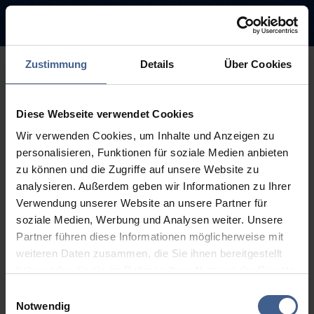
Zustimmung
Details
Über Cookies
500
Diese Webseite verwendet Cookies
Sorry, this page is not
Wir verwenden Cookies, um Inhalte und Anzeigen zu
available.
personalisieren, Funktionen für soziale Medien anbieten
zu können und die Zugriffe auf unsere Website zu
The link you followed may be broken or the page may have been
analysieren. Außerdem geben wir Informationen zu Ihrer
removed.
Verwendung unserer Website an unsere Partner für
soziale Medien, Werbung und Analysen weiter. Unsere
Back to homepage
Go to search (Link offen)
Partner führen diese Informationen möglicherweise mit
weiteren Daten zusammen, die Sie ihnen bereitgestellt
haben oder die sie im Rahmen Ihrer Nutzung der Dienste
gesammelt haben.
Einwilligungsauswahl
Weitere Informationen finden Sie in unseren
Notwendig