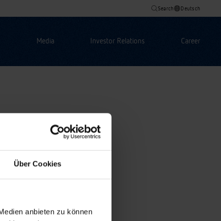
Search
Deutsch
Media
Investor Relations
Career
Über Cookies
 Medien anbieten zu können