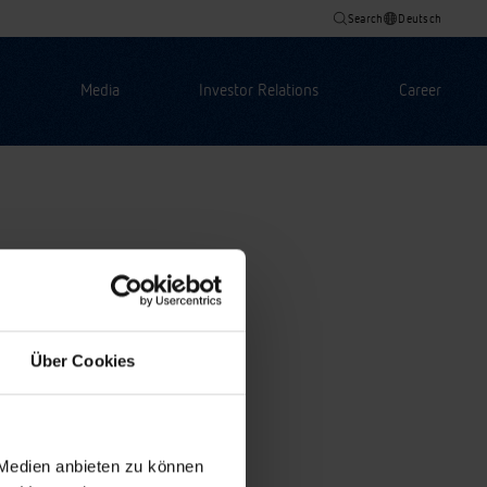
Search
Deutsch
Media
Investor Relations
Career
Über Cookies
 Medien anbieten zu können