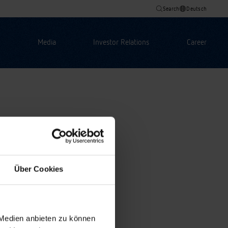
Search
Deutsch
Media
Investor Relations
Career
Über Cookies
 Medien anbieten zu können