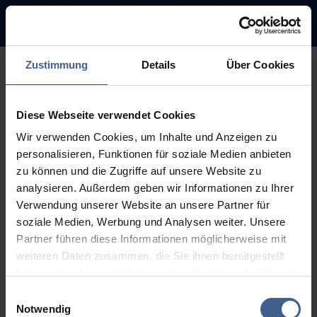
Zustimmung
Details
Über Cookies
500
Diese Webseite verwendet Cookies
Sorry, this page is not
Wir verwenden Cookies, um Inhalte und Anzeigen zu
available.
personalisieren, Funktionen für soziale Medien anbieten
zu können und die Zugriffe auf unsere Website zu
The link you followed may be broken or the page may have been
analysieren. Außerdem geben wir Informationen zu Ihrer
removed.
Verwendung unserer Website an unsere Partner für
soziale Medien, Werbung und Analysen weiter. Unsere
Back to homepage
Go to search (Link offen)
Partner führen diese Informationen möglicherweise mit
weiteren Daten zusammen, die Sie ihnen bereitgestellt
haben oder die sie im Rahmen Ihrer Nutzung der Dienste
gesammelt haben.
Einwilligungsauswahl
Weitere Informationen finden Sie in unseren
Notwendig