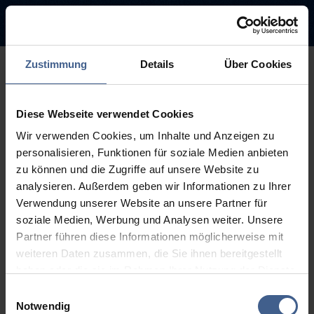
Zustimmung
Details
Über Cookies
500
Diese Webseite verwendet Cookies
Sorry, this page is not
Wir verwenden Cookies, um Inhalte und Anzeigen zu
available.
personalisieren, Funktionen für soziale Medien anbieten
zu können und die Zugriffe auf unsere Website zu
The link you followed may be broken or the page may have been
analysieren. Außerdem geben wir Informationen zu Ihrer
removed.
Verwendung unserer Website an unsere Partner für
soziale Medien, Werbung und Analysen weiter. Unsere
Back to homepage
Go to search (Link offen)
Partner führen diese Informationen möglicherweise mit
weiteren Daten zusammen, die Sie ihnen bereitgestellt
haben oder die sie im Rahmen Ihrer Nutzung der Dienste
gesammelt haben.
Einwilligungsauswahl
Weitere Informationen finden Sie in unseren
Notwendig