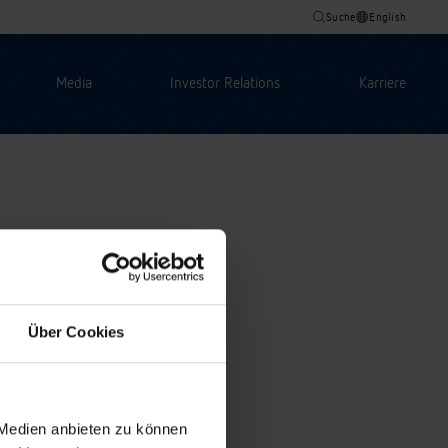
Suche
English
Media
Investor Relations
Karriere
Über Cookies
 Medien anbieten zu können