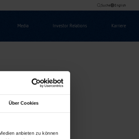
Suche
English
Media
Investor Relations
Karriere
Über Cookies
 Medien anbieten zu können