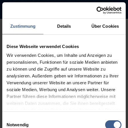
Zustimmung
Details
Über Cookies
500
Diese Webseite verwendet Cookies
Entschuldigung diese Seite ist
Wir verwenden Cookies, um Inhalte und Anzeigen zu
leider nicht verfügbar
personalisieren, Funktionen für soziale Medien anbieten
zu können und die Zugriffe auf unsere Website zu
Der Link, dem Sie gefolgt sind, ist möglicherweise defekt oder die
analysieren. Außerdem geben wir Informationen zu Ihrer
Seite wurde entfernt.
Verwendung unserer Website an unsere Partner für
soziale Medien, Werbung und Analysen weiter. Unsere
Zurück zur Startseite
Zur Suche
Partner führen diese Informationen möglicherweise mit
weiteren Daten zusammen, die Sie ihnen bereitgestellt
haben oder die sie im Rahmen Ihrer Nutzung der Dienste
gesammelt haben.
Einwilligungsauswahl
Weitere Informationen finden Sie in unseren
Notwendig