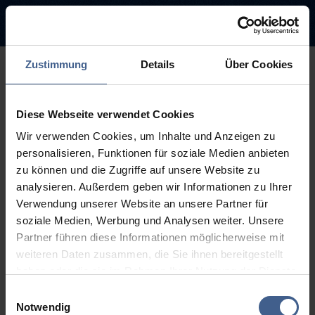
Zustimmung
Details
Über Cookies
500
Diese Webseite verwendet Cookies
Entschuldigung diese Seite ist
Wir verwenden Cookies, um Inhalte und Anzeigen zu
leider nicht verfügbar
personalisieren, Funktionen für soziale Medien anbieten
zu können und die Zugriffe auf unsere Website zu
Der Link, dem Sie gefolgt sind, ist möglicherweise defekt oder die
analysieren. Außerdem geben wir Informationen zu Ihrer
Seite wurde entfernt.
Verwendung unserer Website an unsere Partner für
soziale Medien, Werbung und Analysen weiter. Unsere
Zurück zur Startseite
Zur Suche
Partner führen diese Informationen möglicherweise mit
weiteren Daten zusammen, die Sie ihnen bereitgestellt
haben oder die sie im Rahmen Ihrer Nutzung der Dienste
gesammelt haben.
Einwilligungsauswahl
Weitere Informationen finden Sie in unseren
Notwendig