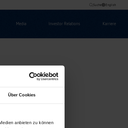
Suche
English
Media
Investor Relations
Karriere
Über Cookies
 Medien anbieten zu können