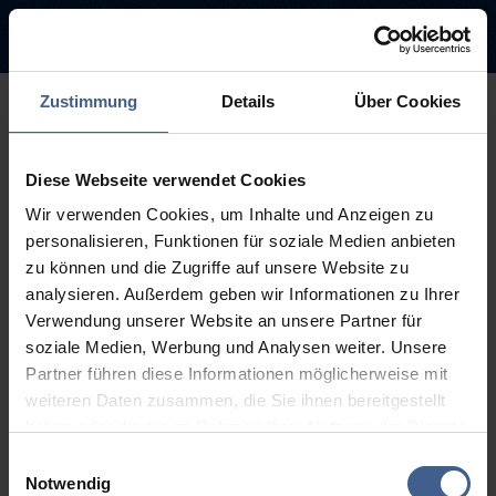
Zustimmung
Details
Über Cookies
500
Diese Webseite verwendet Cookies
Entschuldigung diese Seite ist
Wir verwenden Cookies, um Inhalte und Anzeigen zu
leider nicht verfügbar
personalisieren, Funktionen für soziale Medien anbieten
zu können und die Zugriffe auf unsere Website zu
Der Link, dem Sie gefolgt sind, ist möglicherweise defekt oder die
analysieren. Außerdem geben wir Informationen zu Ihrer
Seite wurde entfernt.
Verwendung unserer Website an unsere Partner für
soziale Medien, Werbung und Analysen weiter. Unsere
Zurück zur Startseite
Zur Suche
Partner führen diese Informationen möglicherweise mit
weiteren Daten zusammen, die Sie ihnen bereitgestellt
haben oder die sie im Rahmen Ihrer Nutzung der Dienste
gesammelt haben.
Einwilligungsauswahl
Weitere Informationen finden Sie in unseren
Notwendig