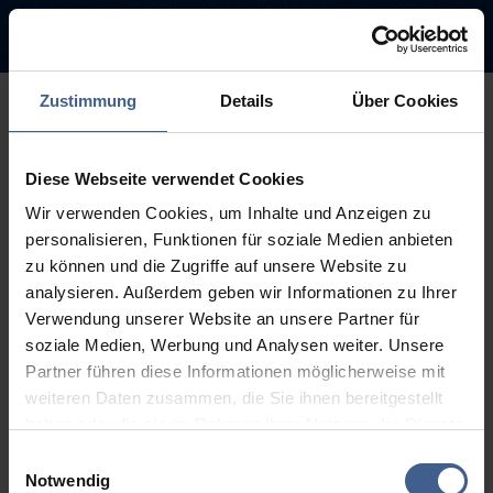
Zustimmung
Details
Über Cookies
500
Diese Webseite verwendet Cookies
Entschuldigung diese Seite ist
Wir verwenden Cookies, um Inhalte und Anzeigen zu
leider nicht verfügbar
personalisieren, Funktionen für soziale Medien anbieten
zu können und die Zugriffe auf unsere Website zu
Der Link, dem Sie gefolgt sind, ist möglicherweise defekt oder die
analysieren. Außerdem geben wir Informationen zu Ihrer
Seite wurde entfernt.
Verwendung unserer Website an unsere Partner für
soziale Medien, Werbung und Analysen weiter. Unsere
Zurück zur Startseite
Zur Suche
Partner führen diese Informationen möglicherweise mit
weiteren Daten zusammen, die Sie ihnen bereitgestellt
haben oder die sie im Rahmen Ihrer Nutzung der Dienste
gesammelt haben.
Einwilligungsauswahl
Weitere Informationen finden Sie in unseren
Notwendig