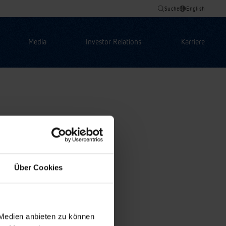
Suche
English
Media
Investor Relations
Karriere
Über Cookies
 Medien anbieten zu können