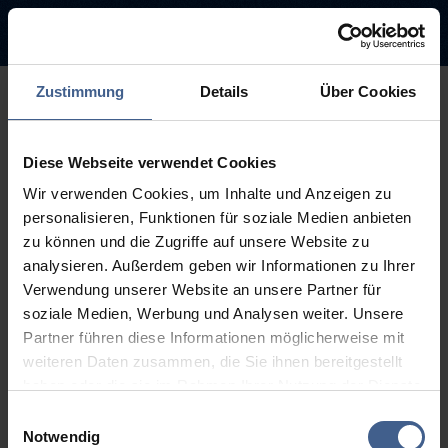
Zustimmung
Details
Über Cookies
500
Diese Webseite verwendet Cookies
Entschuldigung diese Seite ist
Wir verwenden Cookies, um Inhalte und Anzeigen zu
leider nicht verfügbar
personalisieren, Funktionen für soziale Medien anbieten
zu können und die Zugriffe auf unsere Website zu
Der Link, dem Sie gefolgt sind, ist möglicherweise defekt oder die
analysieren. Außerdem geben wir Informationen zu Ihrer
Seite wurde entfernt.
Verwendung unserer Website an unsere Partner für
soziale Medien, Werbung und Analysen weiter. Unsere
Zurück zur Startseite
Zur Suche
Partner führen diese Informationen möglicherweise mit
weiteren Daten zusammen, die Sie ihnen bereitgestellt
haben oder die sie im Rahmen Ihrer Nutzung der Dienste
gesammelt haben.
Einwilligungsauswahl
Weitere Informationen finden Sie in unseren
Notwendig