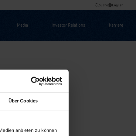
Suche
English
Media
Investor Relations
Karriere
Über Cookies
 Medien anbieten zu können