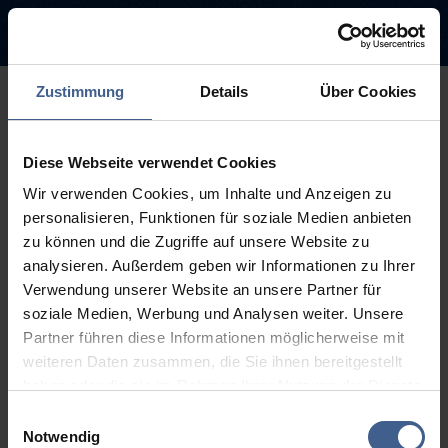
Zustimmung
Details
Über Cookies
500
Diese Webseite verwendet Cookies
Sorry, this page is not
Wir verwenden Cookies, um Inhalte und Anzeigen zu
available.
personalisieren, Funktionen für soziale Medien anbieten
zu können und die Zugriffe auf unsere Website zu
The link you followed may be broken or the page may have been
analysieren. Außerdem geben wir Informationen zu Ihrer
removed.
Verwendung unserer Website an unsere Partner für
soziale Medien, Werbung und Analysen weiter. Unsere
Back to homepage
Go to search (Link offen)
Partner führen diese Informationen möglicherweise mit
weiteren Daten zusammen, die Sie ihnen bereitgestellt
haben oder die sie im Rahmen Ihrer Nutzung der Dienste
gesammelt haben.
Einwilligungsauswahl
Weitere Informationen finden Sie in unseren
Notwendig