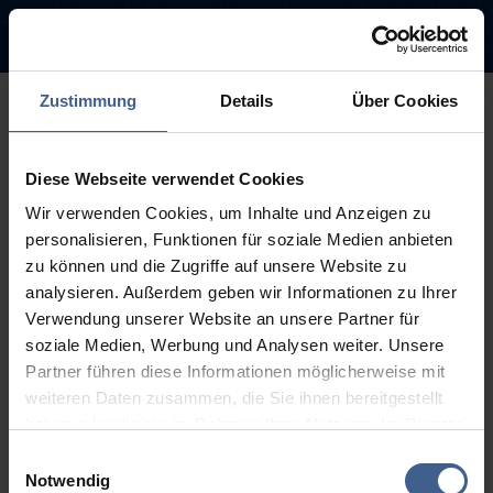
Zustimmung
Details
Über Cookies
500
Diese Webseite verwendet Cookies
Sorry, this page is not
Wir verwenden Cookies, um Inhalte und Anzeigen zu
available.
personalisieren, Funktionen für soziale Medien anbieten
zu können und die Zugriffe auf unsere Website zu
The link you followed may be broken or the page may have been
analysieren. Außerdem geben wir Informationen zu Ihrer
removed.
Verwendung unserer Website an unsere Partner für
soziale Medien, Werbung und Analysen weiter. Unsere
Back to homepage
Go to search (Link offen)
Partner führen diese Informationen möglicherweise mit
weiteren Daten zusammen, die Sie ihnen bereitgestellt
haben oder die sie im Rahmen Ihrer Nutzung der Dienste
gesammelt haben.
Einwilligungsauswahl
Weitere Informationen finden Sie in unseren
Notwendig