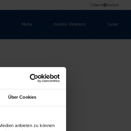
Search
Deutsch
Media
Investor Relations
Career
Über Cookies
 Medien anbieten zu können