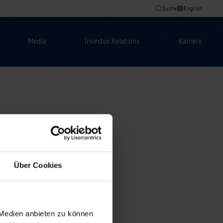
Suche
English
Media
Investor Relations
Karriere
Über Cookies
 Medien anbieten zu können