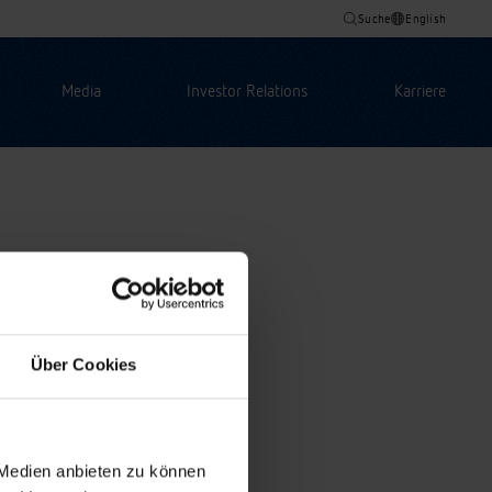
Suche
English
Media
Investor Relations
Karriere
Über Cookies
 Medien anbieten zu können