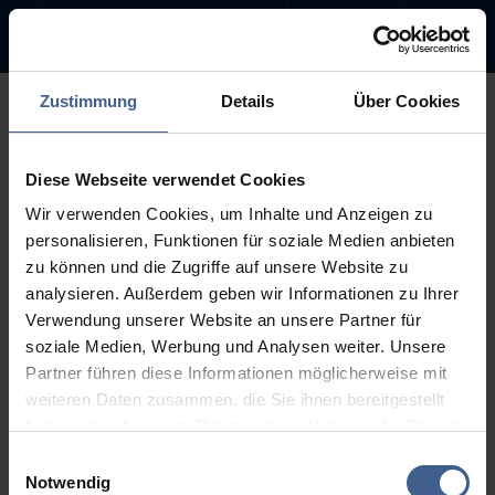
Zustimmung
Details
Über Cookies
500
Diese Webseite verwendet Cookies
Sorry, this page is not
Wir verwenden Cookies, um Inhalte und Anzeigen zu
available.
personalisieren, Funktionen für soziale Medien anbieten
zu können und die Zugriffe auf unsere Website zu
The link you followed may be broken or the page may have been
analysieren. Außerdem geben wir Informationen zu Ihrer
removed.
Verwendung unserer Website an unsere Partner für
soziale Medien, Werbung und Analysen weiter. Unsere
Back to homepage
Go to search (Link offen)
Partner führen diese Informationen möglicherweise mit
weiteren Daten zusammen, die Sie ihnen bereitgestellt
haben oder die sie im Rahmen Ihrer Nutzung der Dienste
gesammelt haben.
Einwilligungsauswahl
Weitere Informationen finden Sie in unseren
Notwendig