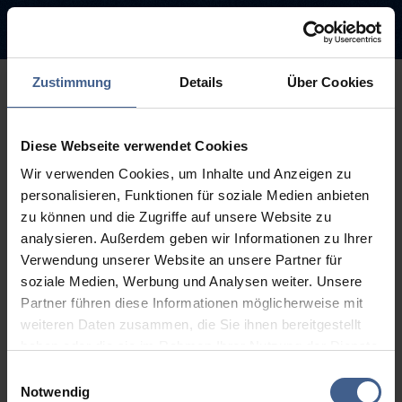
Zustimmung
Details
Über Cookies
500
Diese Webseite verwendet Cookies
Sorry, this page is not
Wir verwenden Cookies, um Inhalte und Anzeigen zu
available.
personalisieren, Funktionen für soziale Medien anbieten
zu können und die Zugriffe auf unsere Website zu
The link you followed may be broken or the page may have been
analysieren. Außerdem geben wir Informationen zu Ihrer
removed.
Verwendung unserer Website an unsere Partner für
soziale Medien, Werbung und Analysen weiter. Unsere
Back to homepage
Go to search (Link offen)
Partner führen diese Informationen möglicherweise mit
weiteren Daten zusammen, die Sie ihnen bereitgestellt
haben oder die sie im Rahmen Ihrer Nutzung der Dienste
gesammelt haben.
Einwilligungsauswahl
Weitere Informationen finden Sie in unseren
Notwendig