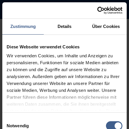
Zustimmung
Details
Über Cookies
500
Diese Webseite verwendet Cookies
Sorry, this page is not
Wir verwenden Cookies, um Inhalte und Anzeigen zu
available.
personalisieren, Funktionen für soziale Medien anbieten
zu können und die Zugriffe auf unsere Website zu
The link you followed may be broken or the page may have been
analysieren. Außerdem geben wir Informationen zu Ihrer
removed.
Verwendung unserer Website an unsere Partner für
soziale Medien, Werbung und Analysen weiter. Unsere
Back to homepage
Go to search (Link offen)
Partner führen diese Informationen möglicherweise mit
weiteren Daten zusammen, die Sie ihnen bereitgestellt
haben oder die sie im Rahmen Ihrer Nutzung der Dienste
gesammelt haben.
Einwilligungsauswahl
Weitere Informationen finden Sie in unseren
Notwendig