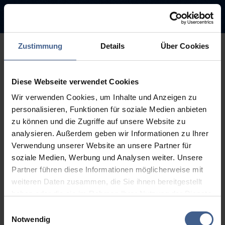
Zustimmung
Details
Über Cookies
500
Diese Webseite verwendet Cookies
Sorry, this page is not
Wir verwenden Cookies, um Inhalte und Anzeigen zu
available.
personalisieren, Funktionen für soziale Medien anbieten
zu können und die Zugriffe auf unsere Website zu
The link you followed may be broken or the page may have been
analysieren. Außerdem geben wir Informationen zu Ihrer
removed.
Verwendung unserer Website an unsere Partner für
soziale Medien, Werbung und Analysen weiter. Unsere
Back to homepage
Go to search (Link offen)
Partner führen diese Informationen möglicherweise mit
weiteren Daten zusammen, die Sie ihnen bereitgestellt
haben oder die sie im Rahmen Ihrer Nutzung der Dienste
gesammelt haben.
Einwilligungsauswahl
Weitere Informationen finden Sie in unseren
Notwendig