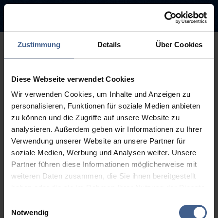
Zustimmung
Details
Über Cookies
500
Diese Webseite verwendet Cookies
Sorry, this page is not
Wir verwenden Cookies, um Inhalte und Anzeigen zu
available.
personalisieren, Funktionen für soziale Medien anbieten
zu können und die Zugriffe auf unsere Website zu
The link you followed may be broken or the page may have been
analysieren. Außerdem geben wir Informationen zu Ihrer
removed.
Verwendung unserer Website an unsere Partner für
soziale Medien, Werbung und Analysen weiter. Unsere
Back to homepage
Go to search (Link offen)
Partner führen diese Informationen möglicherweise mit
weiteren Daten zusammen, die Sie ihnen bereitgestellt
haben oder die sie im Rahmen Ihrer Nutzung der Dienste
gesammelt haben.
Einwilligungsauswahl
Weitere Informationen finden Sie in unseren
Notwendig