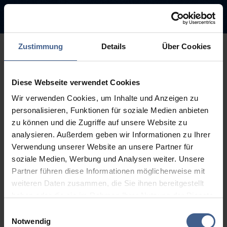
Zustimmung
Details
Über Cookies
500
Diese Webseite verwendet Cookies
Sorry, this page is not
Wir verwenden Cookies, um Inhalte und Anzeigen zu
available.
personalisieren, Funktionen für soziale Medien anbieten
zu können und die Zugriffe auf unsere Website zu
The link you followed may be broken or the page may have been
analysieren. Außerdem geben wir Informationen zu Ihrer
removed.
Verwendung unserer Website an unsere Partner für
soziale Medien, Werbung und Analysen weiter. Unsere
Back to homepage
Go to search (Link offen)
Partner führen diese Informationen möglicherweise mit
weiteren Daten zusammen, die Sie ihnen bereitgestellt
haben oder die sie im Rahmen Ihrer Nutzung der Dienste
gesammelt haben.
Einwilligungsauswahl
Weitere Informationen finden Sie in unseren
Notwendig