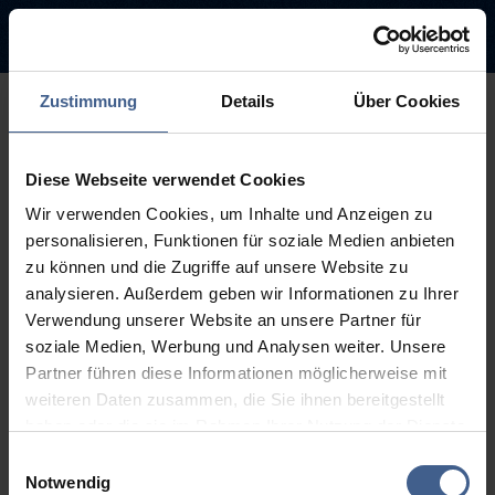
Zustimmung
Details
Über Cookies
500
Diese Webseite verwendet Cookies
Sorry, this page is not
Wir verwenden Cookies, um Inhalte und Anzeigen zu
available.
personalisieren, Funktionen für soziale Medien anbieten
zu können und die Zugriffe auf unsere Website zu
The link you followed may be broken or the page may have been
analysieren. Außerdem geben wir Informationen zu Ihrer
removed.
Verwendung unserer Website an unsere Partner für
soziale Medien, Werbung und Analysen weiter. Unsere
Back to homepage
Go to search (Link offen)
Partner führen diese Informationen möglicherweise mit
weiteren Daten zusammen, die Sie ihnen bereitgestellt
haben oder die sie im Rahmen Ihrer Nutzung der Dienste
gesammelt haben.
Einwilligungsauswahl
Weitere Informationen finden Sie in unseren
Notwendig