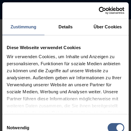
Zustimmung
Details
Über Cookies
500
Diese Webseite verwendet Cookies
Sorry, this page is not
Wir verwenden Cookies, um Inhalte und Anzeigen zu
available.
personalisieren, Funktionen für soziale Medien anbieten
zu können und die Zugriffe auf unsere Website zu
The link you followed may be broken or the page may have been
analysieren. Außerdem geben wir Informationen zu Ihrer
removed.
Verwendung unserer Website an unsere Partner für
soziale Medien, Werbung und Analysen weiter. Unsere
Back to homepage
Go to search (Link offen)
Partner führen diese Informationen möglicherweise mit
weiteren Daten zusammen, die Sie ihnen bereitgestellt
haben oder die sie im Rahmen Ihrer Nutzung der Dienste
gesammelt haben.
Einwilligungsauswahl
Weitere Informationen finden Sie in unseren
Notwendig