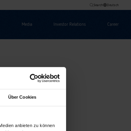
Search
Deutsch
Media
Investor Relations
Career
Über Cookies
 Medien anbieten zu können