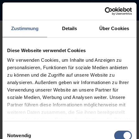
Zustimmung
Details
Über Cookies
500
Diese Webseite verwendet Cookies
Sorry, this page is not
Wir verwenden Cookies, um Inhalte und Anzeigen zu
available.
personalisieren, Funktionen für soziale Medien anbieten
zu können und die Zugriffe auf unsere Website zu
The link you followed may be broken or the page may have been
analysieren. Außerdem geben wir Informationen zu Ihrer
removed.
Verwendung unserer Website an unsere Partner für
soziale Medien, Werbung und Analysen weiter. Unsere
Back to homepage
Go to search (Link offen)
Partner führen diese Informationen möglicherweise mit
weiteren Daten zusammen, die Sie ihnen bereitgestellt
haben oder die sie im Rahmen Ihrer Nutzung der Dienste
gesammelt haben.
Einwilligungsauswahl
Weitere Informationen finden Sie in unseren
Notwendig