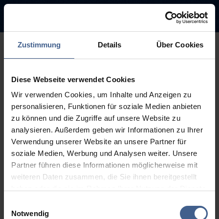
Zustimmung
Details
Über Cookies
500
Diese Webseite verwendet Cookies
Sorry, this page is not
Wir verwenden Cookies, um Inhalte und Anzeigen zu
available.
personalisieren, Funktionen für soziale Medien anbieten
zu können und die Zugriffe auf unsere Website zu
The link you followed may be broken or the page may have been
analysieren. Außerdem geben wir Informationen zu Ihrer
removed.
Verwendung unserer Website an unsere Partner für
soziale Medien, Werbung und Analysen weiter. Unsere
Back to homepage
Go to search (Link offen)
Partner führen diese Informationen möglicherweise mit
weiteren Daten zusammen, die Sie ihnen bereitgestellt
haben oder die sie im Rahmen Ihrer Nutzung der Dienste
gesammelt haben.
Einwilligungsauswahl
Weitere Informationen finden Sie in unseren
Notwendig