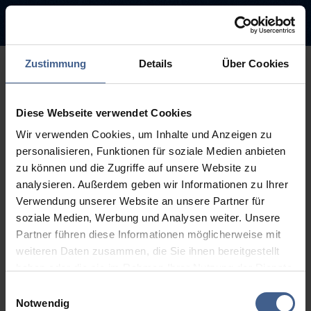
Zustimmung
Details
Über Cookies
500
Diese Webseite verwendet Cookies
Sorry, this page is not
Wir verwenden Cookies, um Inhalte und Anzeigen zu
available.
personalisieren, Funktionen für soziale Medien anbieten
zu können und die Zugriffe auf unsere Website zu
The link you followed may be broken or the page may have been
analysieren. Außerdem geben wir Informationen zu Ihrer
removed.
Verwendung unserer Website an unsere Partner für
soziale Medien, Werbung und Analysen weiter. Unsere
Back to homepage
Go to search (Link offen)
Partner führen diese Informationen möglicherweise mit
weiteren Daten zusammen, die Sie ihnen bereitgestellt
haben oder die sie im Rahmen Ihrer Nutzung der Dienste
gesammelt haben.
Einwilligungsauswahl
Weitere Informationen finden Sie in unseren
Notwendig