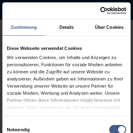
Zustimmung
Details
Über Cookies
500
Diese Webseite verwendet Cookies
Sorry, this page is not
Wir verwenden Cookies, um Inhalte und Anzeigen zu
available.
personalisieren, Funktionen für soziale Medien anbieten
zu können und die Zugriffe auf unsere Website zu
The link you followed may be broken or the page may have been
analysieren. Außerdem geben wir Informationen zu Ihrer
removed.
Verwendung unserer Website an unsere Partner für
soziale Medien, Werbung und Analysen weiter. Unsere
Back to homepage
Go to search (Link offen)
Partner führen diese Informationen möglicherweise mit
weiteren Daten zusammen, die Sie ihnen bereitgestellt
haben oder die sie im Rahmen Ihrer Nutzung der Dienste
gesammelt haben.
Einwilligungsauswahl
Weitere Informationen finden Sie in unseren
Notwendig