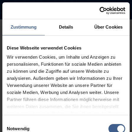
Zustimmung
Details
Über Cookies
500
Diese Webseite verwendet Cookies
Sorry, this page is not
Wir verwenden Cookies, um Inhalte und Anzeigen zu
available.
personalisieren, Funktionen für soziale Medien anbieten
zu können und die Zugriffe auf unsere Website zu
The link you followed may be broken or the page may have been
analysieren. Außerdem geben wir Informationen zu Ihrer
removed.
Verwendung unserer Website an unsere Partner für
soziale Medien, Werbung und Analysen weiter. Unsere
Back to homepage
Go to search (Link offen)
Partner führen diese Informationen möglicherweise mit
weiteren Daten zusammen, die Sie ihnen bereitgestellt
haben oder die sie im Rahmen Ihrer Nutzung der Dienste
gesammelt haben.
Einwilligungsauswahl
Weitere Informationen finden Sie in unseren
Notwendig