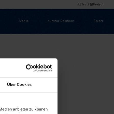
Search
Deutsch
Media
Investor Relations
Career
Über Cookies
 Medien anbieten zu können