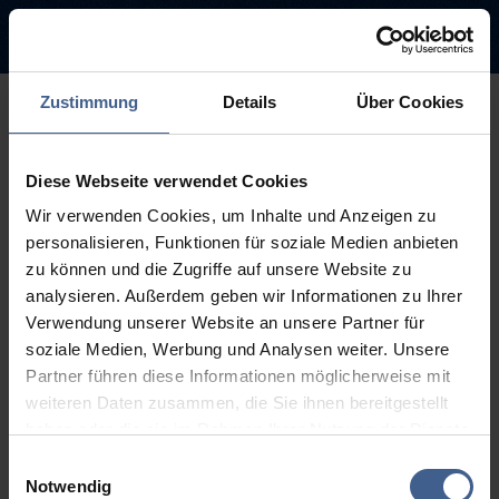
Zustimmung
Details
Über Cookies
500
Diese Webseite verwendet Cookies
Sorry, this page is not
Wir verwenden Cookies, um Inhalte und Anzeigen zu
available.
personalisieren, Funktionen für soziale Medien anbieten
zu können und die Zugriffe auf unsere Website zu
The link you followed may be broken or the page may have been
analysieren. Außerdem geben wir Informationen zu Ihrer
removed.
Verwendung unserer Website an unsere Partner für
soziale Medien, Werbung und Analysen weiter. Unsere
Back to homepage
Go to search (Link offen)
Partner führen diese Informationen möglicherweise mit
weiteren Daten zusammen, die Sie ihnen bereitgestellt
haben oder die sie im Rahmen Ihrer Nutzung der Dienste
gesammelt haben.
Einwilligungsauswahl
Weitere Informationen finden Sie in unseren
Notwendig