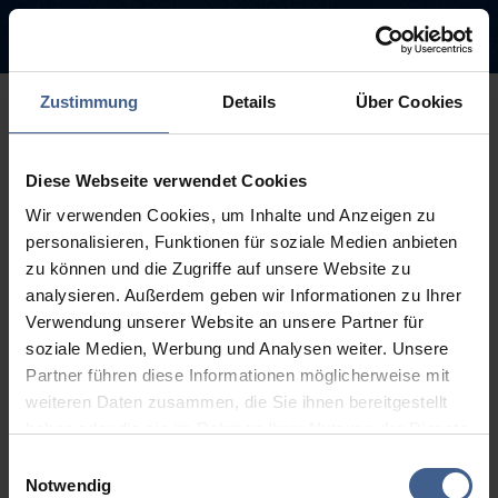
Zustimmung
Details
Über Cookies
500
Diese Webseite verwendet Cookies
Sorry, this page is not
Wir verwenden Cookies, um Inhalte und Anzeigen zu
available.
personalisieren, Funktionen für soziale Medien anbieten
zu können und die Zugriffe auf unsere Website zu
The link you followed may be broken or the page may have been
analysieren. Außerdem geben wir Informationen zu Ihrer
removed.
Verwendung unserer Website an unsere Partner für
soziale Medien, Werbung und Analysen weiter. Unsere
Back to homepage
Go to search (Link offen)
Partner führen diese Informationen möglicherweise mit
weiteren Daten zusammen, die Sie ihnen bereitgestellt
haben oder die sie im Rahmen Ihrer Nutzung der Dienste
gesammelt haben.
Einwilligungsauswahl
Weitere Informationen finden Sie in unseren
Notwendig