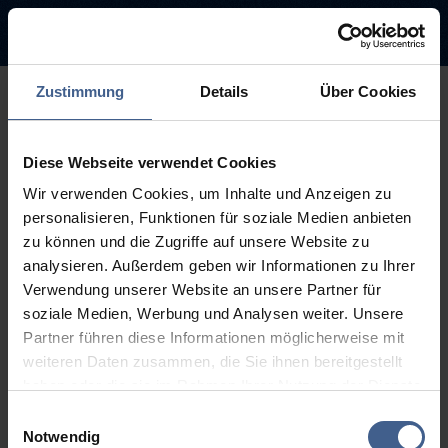
Zustimmung
Details
Über Cookies
500
Diese Webseite verwendet Cookies
Entschuldigung diese Seite ist
Wir verwenden Cookies, um Inhalte und Anzeigen zu
leider nicht verfügbar
personalisieren, Funktionen für soziale Medien anbieten
zu können und die Zugriffe auf unsere Website zu
Der Link, dem Sie gefolgt sind, ist möglicherweise defekt oder die
analysieren. Außerdem geben wir Informationen zu Ihrer
Seite wurde entfernt.
Verwendung unserer Website an unsere Partner für
soziale Medien, Werbung und Analysen weiter. Unsere
Zurück zur Startseite
Zur Suche
Partner führen diese Informationen möglicherweise mit
weiteren Daten zusammen, die Sie ihnen bereitgestellt
haben oder die sie im Rahmen Ihrer Nutzung der Dienste
gesammelt haben.
Einwilligungsauswahl
Weitere Informationen finden Sie in unseren
Notwendig