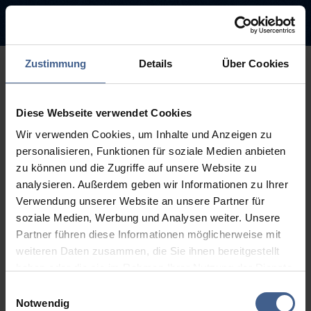
Zustimmung
Details
Über Cookies
500
Diese Webseite verwendet Cookies
Sorry, this page is not
Wir verwenden Cookies, um Inhalte und Anzeigen zu
available.
personalisieren, Funktionen für soziale Medien anbieten
zu können und die Zugriffe auf unsere Website zu
The link you followed may be broken or the page may have been
analysieren. Außerdem geben wir Informationen zu Ihrer
removed.
Verwendung unserer Website an unsere Partner für
soziale Medien, Werbung und Analysen weiter. Unsere
Back to homepage
Go to search (Link offen)
Partner führen diese Informationen möglicherweise mit
weiteren Daten zusammen, die Sie ihnen bereitgestellt
haben oder die sie im Rahmen Ihrer Nutzung der Dienste
gesammelt haben.
Einwilligungsauswahl
Weitere Informationen finden Sie in unseren
Notwendig