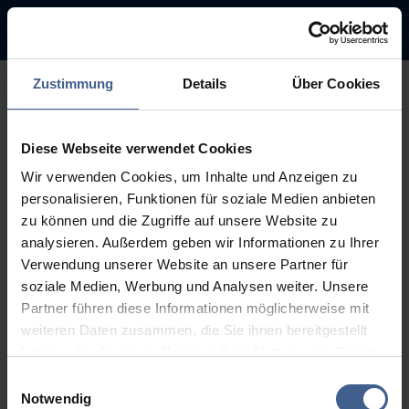
Zustimmung
Details
Über Cookies
500
Diese Webseite verwendet Cookies
Sorry, this page is not
Wir verwenden Cookies, um Inhalte und Anzeigen zu
available.
personalisieren, Funktionen für soziale Medien anbieten
zu können und die Zugriffe auf unsere Website zu
The link you followed may be broken or the page may have been
analysieren. Außerdem geben wir Informationen zu Ihrer
removed.
Verwendung unserer Website an unsere Partner für
soziale Medien, Werbung und Analysen weiter. Unsere
Back to homepage
Go to search (Link offen)
Partner führen diese Informationen möglicherweise mit
weiteren Daten zusammen, die Sie ihnen bereitgestellt
haben oder die sie im Rahmen Ihrer Nutzung der Dienste
gesammelt haben.
Einwilligungsauswahl
Weitere Informationen finden Sie in unseren
Notwendig